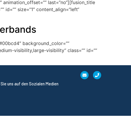
animation_offset=““ last=“no“][fusion_title
“ id=““ size=“1″ content_align=“left“
verbands
r=“#00bcd4″ background_color=““
-visibility,large-visibility“ class=““ id=““
 Sie uns auf den Sozialen Medien