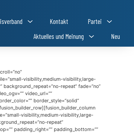
isverband
Kontakt
Partei
Aktuelles und Meinung
Neu
croll=“no“
small-visibility,medium-visibility,large-
er“ background_repeat=“no-repeat“ fade=“no“
eo_ogv=““ video_url=““
rder_color=““ border_style=“solid“
usion_builder_row][fusion_builder_column
=“small-visibility,medium-visibility,large-
ckground_repeat=“no-repeat“
_top=““ padding_right=““ padding_bottom=““