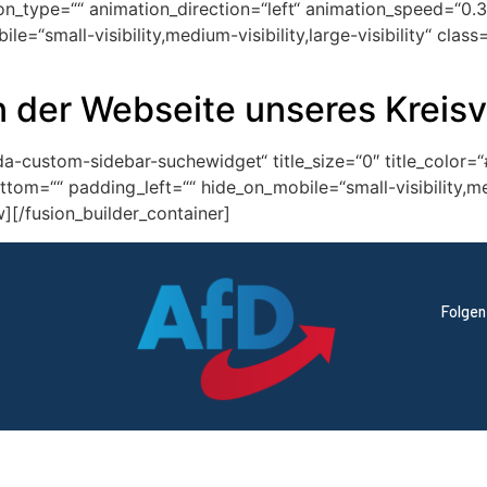
_type=““ animation_direction=“left“ animation_speed=“0.3″ 
“small-visibility,medium-visibility,large-visibility“ class=“
n der Webseite unseres Kreis
ada-custom-sidebar-suchewidget“ title_size=“0″ title_colo
m=““ padding_left=““ hide_on_mobile=“small-visibility,medium
w][/fusion_builder_container]
Folgen