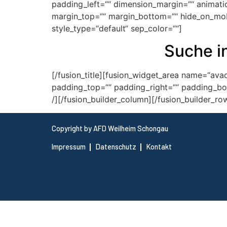
padding_left=““ dimension_margin=““ animation
margin_top=““ margin_bottom=““ hide_on_mobile=
style_type=“default“ sep_color=““]
Suche i
[/fusion_title][fusion_widget_area name=“av
padding_top=““ padding_right=““ padding_botto
/][/fusion_builder_column][/fusion_builder_ro
Copyright by AFD Weilheim Schongau
Impressum
Datenschutz
Kontakt