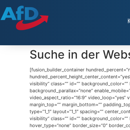
Suche in der Web
[fusion_builder_container hundred_percent=“
hundred_percent_height_center_content=“yes“ 
visibility“ class=““ id=““ background_color
background_parallax=“none“ enable_mobile=“
video_aspect_ratio=“16:9″ video_loop=“yes“ 
margin_top=““ margin_bottom=““ padding_top=
type=“1_1″ layout=“1_1″ spacing=““ center_cont
visibility“ class=““ id=““ background_color
hover_type=“none“ border_size=“0″ border_co