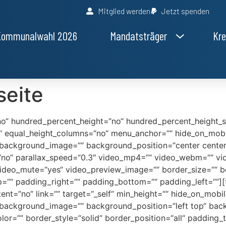
Mitglied werden
Jetzt spenden
Kommunalwahl 2026
Mandatsträger
Kre
seite
no“ hundred_percent_height=“no“ hundred_percent_height_s
equal_height_columns=“no“ menu_anchor=““ hide_on_mobile=“
=““ background_image=““ background_position=“center cent
no“ parallax_speed=“0.3″ video_mp4=““ video_webm=““ vid
video_mute=“yes“ video_preview_image=““ border_size=““ bo
““ padding_right=““ padding_bottom=““ padding_left=““][f
ent=“no“ link=““ target=“_self“ min_height=““ hide_on_mobile
=““ background_image=““ background_position=“left top“ ba
lor=““ border_style=“solid“ border_position=“all“ padding