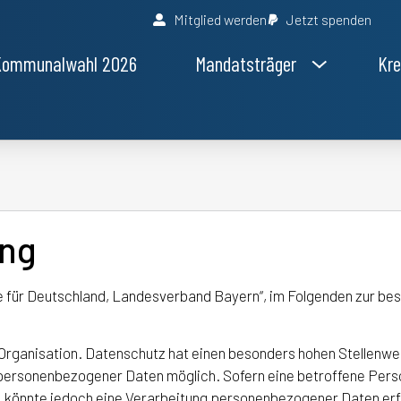
Mitglied werden
Jetzt spenden
Kommunalwahl 2026
Mandatsträger
Kre
ung
ve für Deutschland, Landesverband Bayern“, im Folgenden zur be
 Organisation. Datenschutz hat einen besonders hohen Stellenwer
 personenbezogener Daten möglich. Sofern eine betroffene Pers
 könnte jedoch eine Verarbeitung personenbezogener Daten erfo