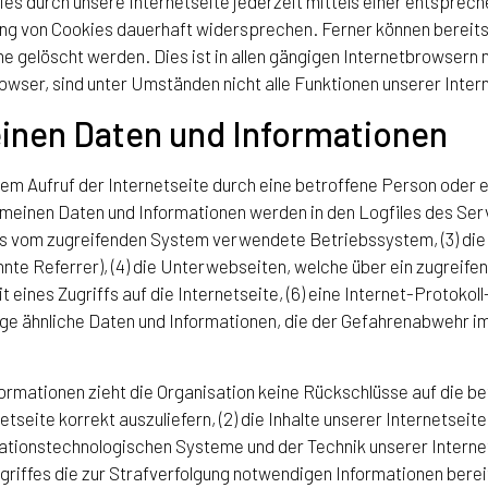
es durch unsere Internetseite jederzeit mittels einer entsprec
ng von Cookies dauerhaft widersprechen. Ferner können bereits
elöscht werden. Dies ist in allen gängigen Internetbrowsern mö
wser, sind unter Umständen nicht alle Funktionen unserer Intern
einen Daten und Informationen
edem Aufruf der Internetseite durch eine betroffene Person oder
emeinen Daten und Informationen werden in den Logfiles des Serv
 vom zugreifenden System verwendete Betriebssystem, (3) die I
nte Referrer), (4) die Unterwebseiten, welche über ein zugreife
 eines Zugriffs auf die Internetseite, (6) eine Internet-Protokol
ge ähnliche Daten und Informationen, die der Gefahrenabwehr im 
formationen zieht die Organisation keine Rückschlüsse auf die 
netseite korrekt auszuliefern, (2) die Inhalte unserer Internetsei
mationstechnologischen Systeme und der Technik unserer Internet
griffes die zur Strafverfolgung notwendigen Informationen bere