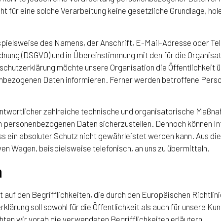
für eine solche Verarbeitung keine gesetzliche Grundlage, holen
pielsweise des Namens, der Anschrift, E-Mail-Adresse oder Tel
dnung (DSGVO) und in Übereinstimmung mit den für die Organisa
hutzerklärung möchte unsere Organisation die Öffentlichkeit ü
nbezogenen Daten informieren. Ferner werden betroffene Person
erantwortlicher zahlreiche technische und organisatorische Maß
ten personenbezogenen Daten sicherzustellen. Dennoch können I
s ein absoluter Schutz nicht gewährleistet werden kann. Aus di
en Wegen, beispielsweise telefonisch, an uns zu übermitteln.
n
 auf den Begrifflichkeiten, die durch den Europäischen Richtli
rung soll sowohl für die Öffentlichkeit als auch für unsere Ku
hten wir vorab die verwendeten Begrifflichkeiten erläutern.