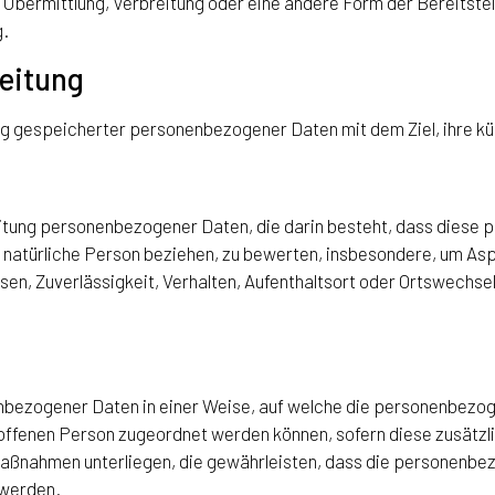
Übermittlung, Verbreitung oder eine andere Form der Bereitstell
g.
eitung
ng gespeicherter personenbezogener Daten mit dem Ziel, ihre kü
rbeitung personenbezogener Daten, die darin besteht, dass die
 natürliche Person beziehen, zu bewerten, insbesondere, um Aspe
sen, Zuverlässigkeit, Verhalten, Aufenthaltsort oder Ortswechsel
nbezogener Daten in einer Weise, auf welche die personenbezog
roffenen Person zugeordnet werden können, sofern diese zusätz
ßnahmen unterliegen, die gewährleisten, dass die personenbezo
 werden.