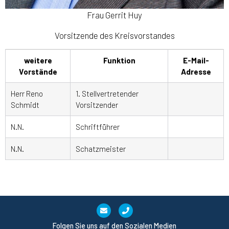
Frau Gerrit Huy
Vorsitzende des Kreisvorstandes
weitere
Funktion
E-Mail-
Vorstände
Adresse
Herr Reno
1. Stellvertretender
Schmidt
Vorsitzender
N.N.
Schriftführer
N.N.
Schatzmeister
Folgen Sie uns auf den Sozialen Medien